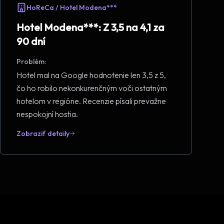
HoReCa / Hotel Modena***
Hotel Modena***: Z 3,5 na 4,1 za
90 dní
Problém:
Hotel mal na Google hodnotenie len 3,5 z 5,
čo ho robilo nekonkurenčným voči ostatným
hotelom v regióne. Recenzie písali prevažne
nespokojní hostia.
Zobraziť detaily