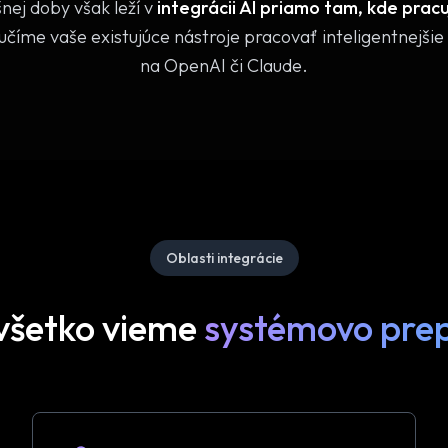
nej doby však leží v
integrácii AI priamo tam, kde prac
učíme vaše existujúce nástroje pracovať inteligentnejš
na OpenAI či Claude.
Oblasti integrácie
všetko vieme
systémovo prep