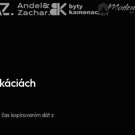
káciách
 čas kopírovaním dát z