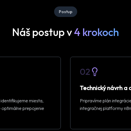
Postup
Náš postup v
4 krokoch
02
Technický návrh a 
dentifikujeme miesta,
Pripravíme plán integráci
e optimálne prepojenie
integračnej platformy n8n