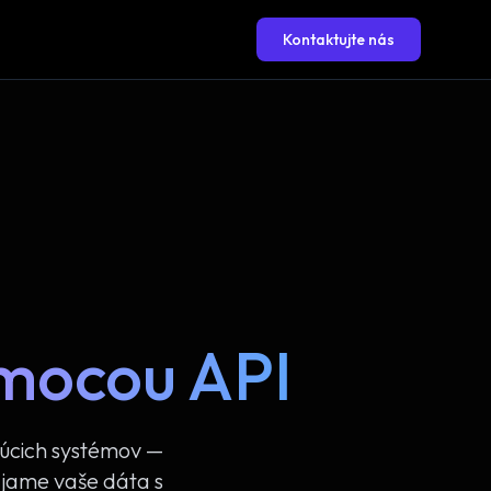
Kontaktujte nás
mocou API
júcich systémov —
ájame vaše dáta s