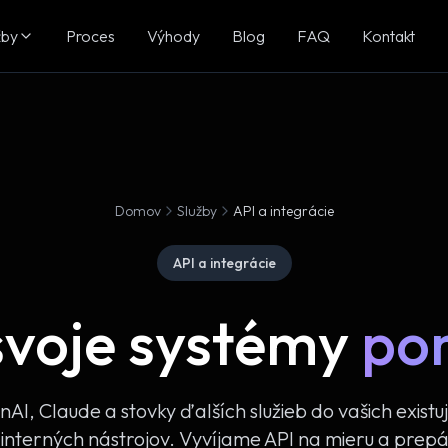
žby
Proces
Výhody
Blog
FAQ
Kontakt
Domov
Služby
API a integrácie
API a integrácie
svoje systémy
po
AI, Claude a stovky ďalších služieb do vašich existu
nterných nástrojov. Vyvíjame API na mieru a prep