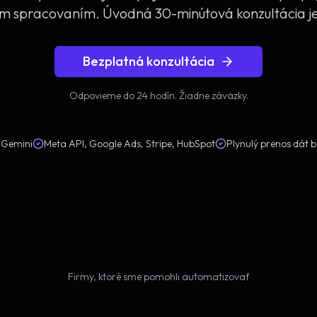
ým spracovaním. Úvodná 30-minútová konzultácia j
Bezplatná konzultácia
Odpovieme do 24 hodín. Žiadne záväzky.
 Gemini
Meta API, Google Ads, Stripe, HubSpot
Plynulý prenos dát 
Firmy, ktoré sme pomohli automatizovať