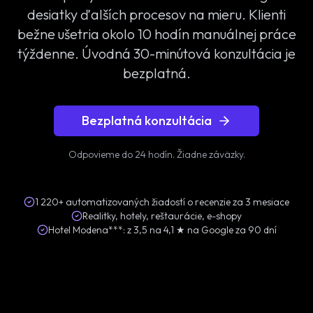
desiatky ďalších procesov na mieru. Klienti
bežne ušetria okolo 10 hodín manuálnej práce
týždenne. Úvodná 30-minútová konzultácia je
bezplatná.
Bezplatná konzultácia
Odpovieme do 24 hodín. Žiadne záväzky.
1 220+ automatizovaných žiadostí o recenzie za 3 mesiace
Realitky, hotely, reštaurácie, e-shopy
Hotel Modena***: z 3,5 na 4,1 ★ na Google za 90 dní