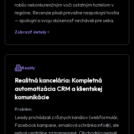
robilo nekonkurenčným voči ostatným hotelom v
regióne. Recenzie písali prevažne nespokojní hostia
— spokojní si svoju skúsenosť nechávali pre seba.
Zobraziť detaily
Reality
Realitná kancelária: Kompletná
automatizácia CRM a klientskej
komunikácie
Problém:
Leady prichádzali z rôznych kanálov (webformulár,
Facebook kampane, emailová schránka info@), ale
neboli centrálne zaznamenané. Obchodníci nemali