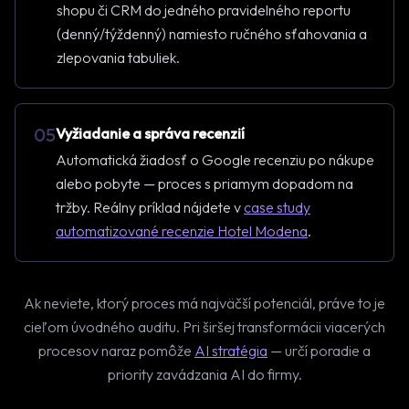
shopu či CRM do jedného pravidelného reportu
(denný/týždenný) namiesto ručného sťahovania a
zlepovania tabuliek.
05
Vyžiadanie a správa recenzií
Automatická žiadosť o Google recenziu po nákupe
alebo pobyte — proces s priamym dopadom na
tržby. Reálny príklad nájdete v
case study
automatizované recenzie Hotel Modena
.
Ak neviete, ktorý proces má najväčší potenciál, práve to je
cieľom úvodného auditu. Pri širšej transformácii viacerých
procesov naraz pomôže
AI stratégia
— určí poradie a
priority zavádzania AI do firmy.