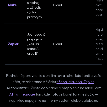
rozhran
strednej
Make
Cloud
platí sa
zložitosti,
počet
rýchle
operáci
prototypy
Najviac
Jednoduché
hotový
prepojenia
integrác
Zapier
„keď sa
Cloud
ale dra
stane A,
pri obj
urob B"
a mene
flexibil
Podrobné porovnanie cien, limitov a toho, kde končia vaše
dáta, rozoberáme v článku
n8n vs. Make vs. Zapier
.
Automatizáciu často dopĺňame o prepojenia na mieru cez
API a integrácie
tam, kde hotové konektory nestačia —
napríklad napojenie na interný systém alebo databázu.