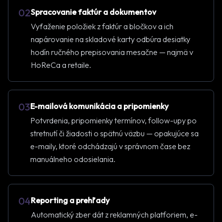
02
Spracovanie faktúr a dokumentov
Vyťaženie položiek z faktúr a bločkov a ich
napárovanie na skladové karty odbúra desiatky
hodín ručného prepisovania mesačne — najmä v
HoReCa a retaile.
03
E-mailová komunikácia a pripomienky
Potvrdenia, pripomienky termínov, follow-upy po
stretnutí či žiadosti o spätnú väzbu — opakujúce sa
e-maily, ktoré odchádzajú v správnom čase bez
manuálneho odosielania.
04
Reporting a prehľady
Automatický zber dát z reklamných platforiem, e-