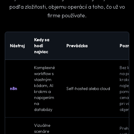
podľa zložitosti, objemu operácií a toho, čo už vo
firme používate.
Kedy sa
Nástroj
hodí
Prevádzka
Pozná
najviac
Komplexné
Bez limi
workflow s
na poč
vlastným
krokov,
kódom, AI
najlepší
n8n
Self-hosted alebo cloud
krokmi a
pomer
napojením
cena/v
na
pri vä
databázy
objeme
Vizuálne
Prehľa
scenáre